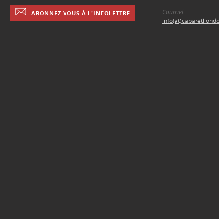
Courriel
ABONNEZ VOUS À L'INFOLETTRE
info(at)cabaretliond