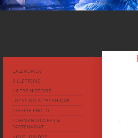
CALENDRIER
BILLETTERIE
NOTRE HISTOIRE
LOCATION & TECHNIQUE
GALERIE PHOTO
COMMANDITAIRES &
PARTENARIAT
NOUS JOINDRE