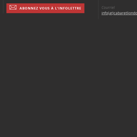
Courriel
ABONNEZ VOUS À L'INFOLETTRE
info(at)cabaretliond