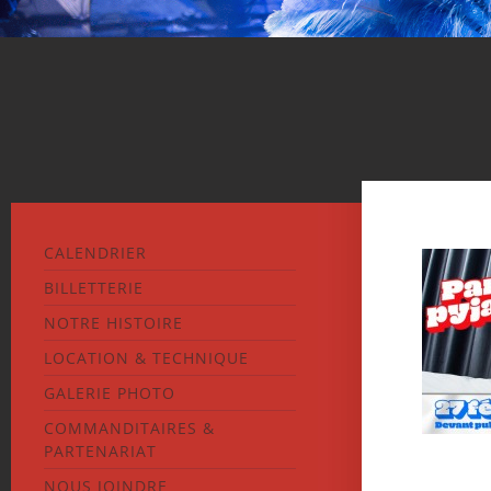
CALENDRIER
BILLETTERIE
NOTRE HISTOIRE
LOCATION & TECHNIQUE
GALERIE PHOTO
COMMANDITAIRES &
PARTENARIAT
NOUS JOINDRE