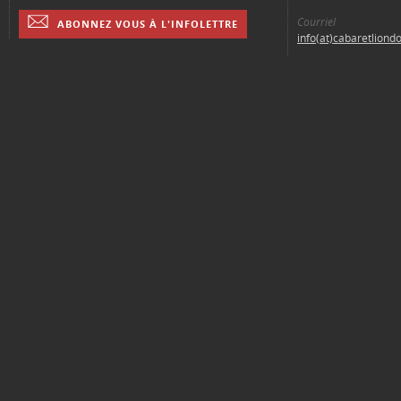
Courriel
ABONNEZ VOUS À L'INFOLETTRE
info(at)cabaretliond