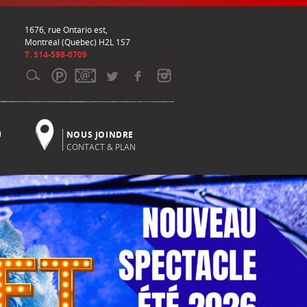
1676, rue Ontario est,
Montréal (Québec) H2L 1S7
T. 514-598-0709
U
NOUS JOINDRE
CONTACT & PLAN