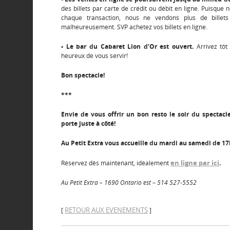
des billets par carte de crédit ou débit en ligne. Puisqu
chaque transaction, nous ne vendons plus de billet
malheureusement. SVP achetez vos billets en ligne.
• Le bar du Cabaret Lion d’Or est ouvert.
Arrivez tôt 
heureux de vous servir!
Bon spectacle!
***
Envie de vous offrir un bon resto le soir du spectacle
porte juste à côté!
Au Petit Extra vous accueille du mardi au samedi de 17
en ligne par ici
Réservez dès maintenant, idéalement
.
Au Petit Extra – 1690 Ontario est – 514 527-5552
RETOUR AUX EVENEMENTS
[
]