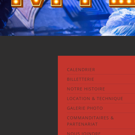
CALENDRIER
BILLETTERIE
NOTRE HISTOIRE
LOCATION & TECHNIQUE
GALERIE PHOTO
COMMANDITAIRES &
PARTENARIAT
NOUS JOINDRE