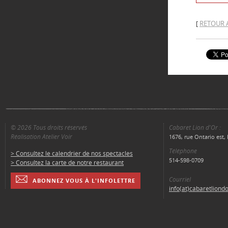
RETOUR 
[
© 2026 Tous droits réservés
Cabaret Lion d'Or :
Réalisation Atelier Voir
1676, rue Ontario est
Téléphone
> Consultez le calendrier de nos spectacles
514-598-0709
> Consultez la carte de notre restaurant
Courriel
ABONNEZ VOUS À L'INFOLETTRE
info(at)cabaretliond