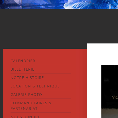
CALENDRIER
BILLETTERIE
NOTRE HISTOIRE
LOCATION & TECHNIQUE
GALERIE PHOTO
COMMANDITAIRES &
PARTENARIAT
NOUS JOINDRE