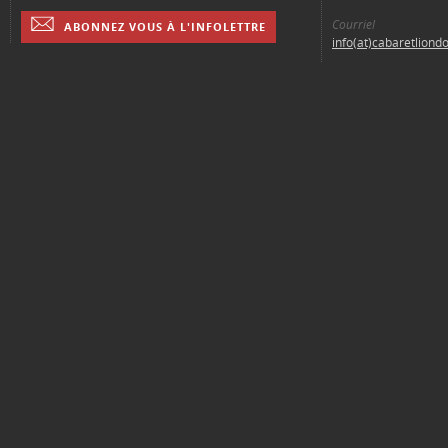
Courriel
ABONNEZ VOUS À L'INFOLETTRE
info(at)cabaretliond