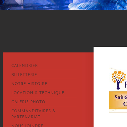
CALENDRIER
BILLETTERIE
NOTRE HISTOIRE
LOCATION & TECHNIQUE
GALERIE PHOTO
COMMANDITAIRES &
PARTENARIAT
NOUS JOINDRE