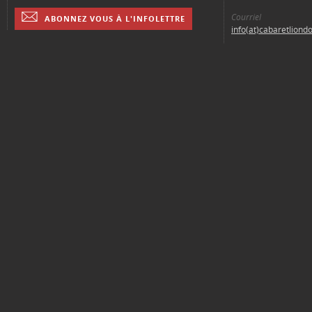
Courriel
ABONNEZ VOUS À L'INFOLETTRE
info(at)cabaretliond