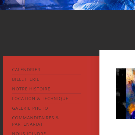
CALENDRIER
BILLETTERIE
NOTRE HISTOIRE
LOCATION & TECHNIQUE
GALERIE PHOTO
COMMANDITAIRES &
PARTENARIAT
NOUS JOINDRE