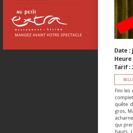
Date : 
Heure 
Tarif :
BILL
Fini les
comple
quête 
gros, Ma
acharne
qui pren
hauts. U