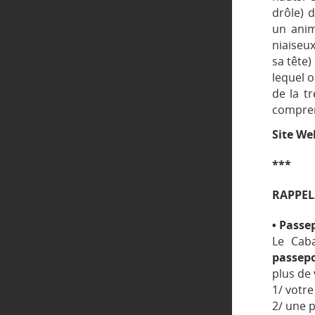
drôle) 
un anim
niaiseu
sa tête)
lequel o
de la tr
compre
Site We
***
RAPPEL
• Passe
Le Caba
passepo
plus de 
1/ votr
2/ une p