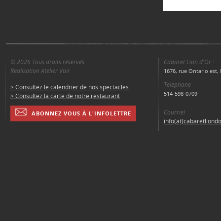
© 2026 Tous droits réservés
Cabaret Lion d'Or :
Réalisation Atelier Voir
1676, rue Ontario est
Téléphone
> Consultez le calendrier de nos spectacles
514-598-0709
> Consultez la carte de notre restaurant
Courriel
ABONNEZ VOUS À L'INFOLETTRE
info(at)cabaretliond