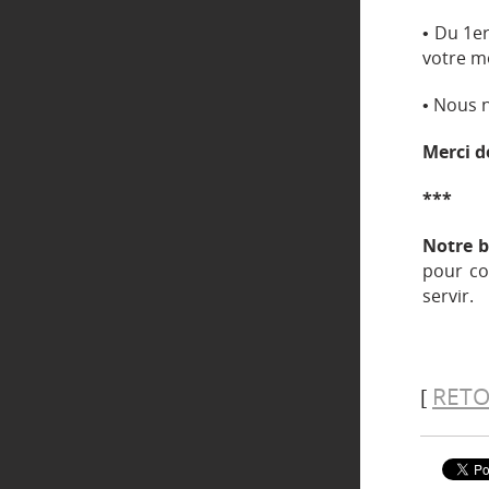
• Du 1e
votre m
• Nous 
Merci d
***
Notre b
pour co
servir.
RETO
[