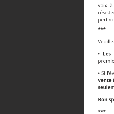
voix à
résis
perfor
***
Veuille
• Les 
premier
•
Si l’
vente 
seulem
Bon sp
***