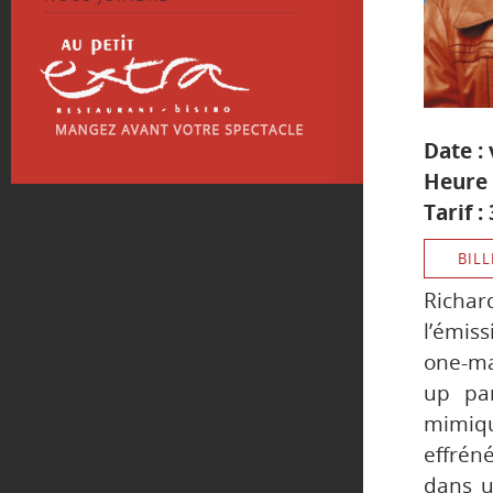
Date :
Heure 
Tarif :
BILL
Richar
l’émis
one-ma
up par
mimiqu
effrén
dans u