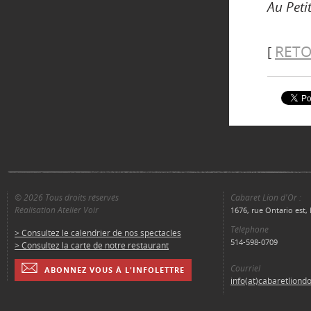
Au Peti
RETO
[
© 2026 Tous droits réservés
Cabaret Lion d'Or :
Réalisation Atelier Voir
1676, rue Ontario est
Téléphone
> Consultez le calendrier de nos spectacles
514-598-0709
> Consultez la carte de notre restaurant
Courriel
ABONNEZ VOUS À L'INFOLETTRE
info(at)cabaretliond