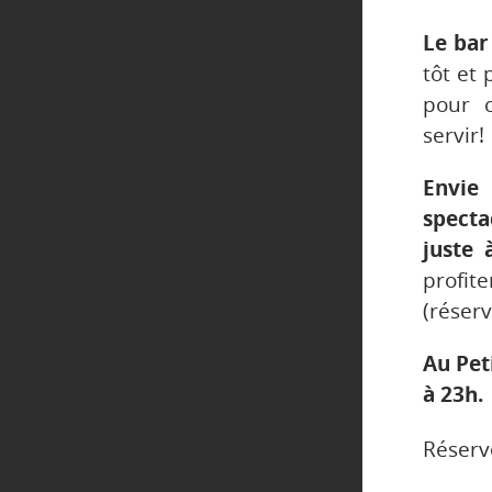
Le bar
tôt et 
pour 
servir!
Envie
spect
juste 
profi
(réserv
Au Pet
à 23h.
Réserv