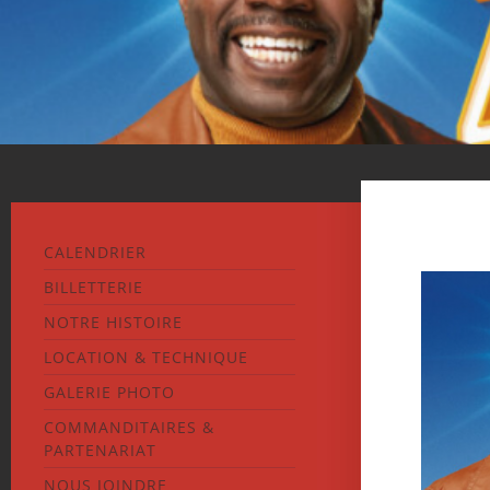
CALENDRIER
BILLETTERIE
NOTRE HISTOIRE
LOCATION & TECHNIQUE
GALERIE PHOTO
COMMANDITAIRES &
PARTENARIAT
NOUS JOINDRE