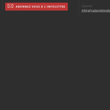
Courriel
ABONNEZ VOUS À L'INFOLETTRE
info(at)cabaretliond