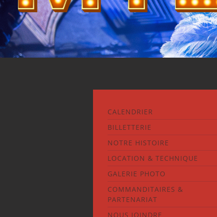
CALENDRIER
BILLETTERIE
NOTRE HISTOIRE
LOCATION & TECHNIQUE
GALERIE PHOTO
COMMANDITAIRES &
PARTENARIAT
NOUS JOINDRE