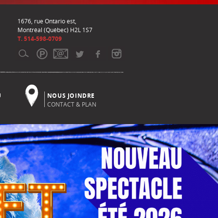
1676, rue Ontario est,
Montréal (Québec) H2L 1S7
T. 514-598-0709
U
NOUS JOINDRE
CONTACT & PLAN