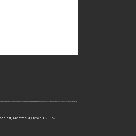
 :
ario est, Montréal (Québec) H2L 1S7