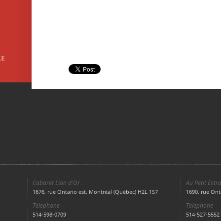
Cabaret Lion d'Or :
Au Petit Extra
1676, rue Ontario est, Montréal (Québec) H2L 1S7
1690, rue Ont
Téléphone
Téléphone
514-598-0709
514-527-5552