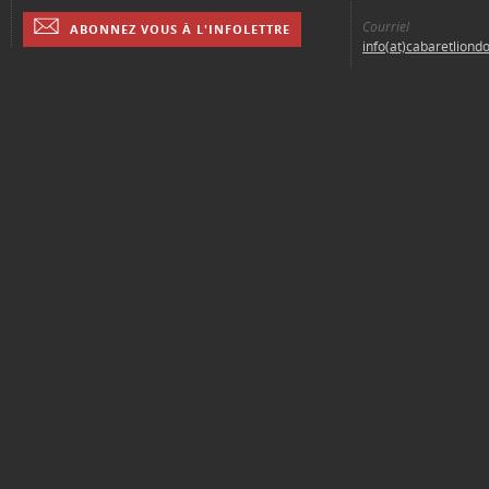
Courriel
ABONNEZ VOUS À L'INFOLETTRE
info(at)cabaretliond