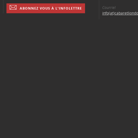
Courriel
ABONNEZ VOUS À L'INFOLETTRE
info(at)cabaretliond