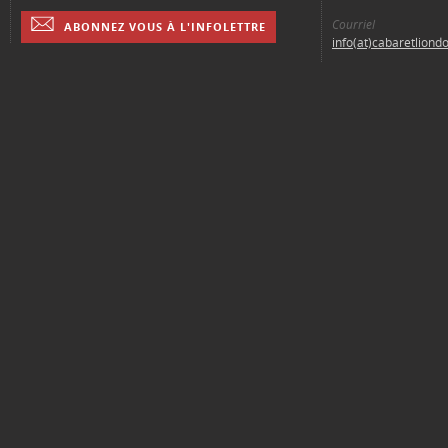
Courriel
ABONNEZ VOUS À L'INFOLETTRE
info(at)cabaretliond