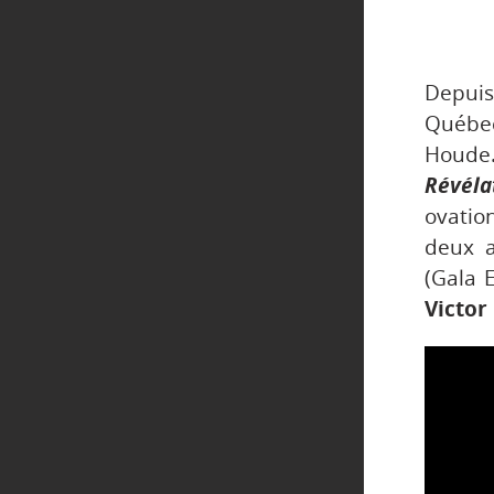
Depuis
Québec
Houde
Révél
ovati
deux a
(Gala 
Victor