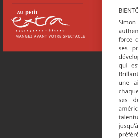
BIENT
Simon 
authe
force 
ses pr
dévelo
qui e
Brilla
une a
chaque
ses d
améri
talent
jusqu’
préféré