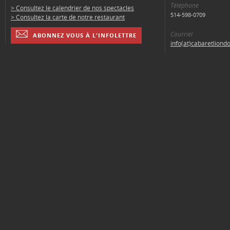
Téléphone
> Consultez le calendrier de nos spectacles
514-598-0709
> Consultez la carte de notre restaurant
Courriel
ABONNEZ VOUS À L'INFOLETTRE
info(at)cabaretliond