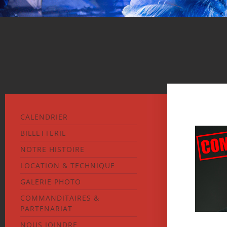
CALENDRIER
BILLETTERIE
NOTRE HISTOIRE
LOCATION & TECHNIQUE
GALERIE PHOTO
COMMANDITAIRES &
PARTENARIAT
NOUS JOINDRE