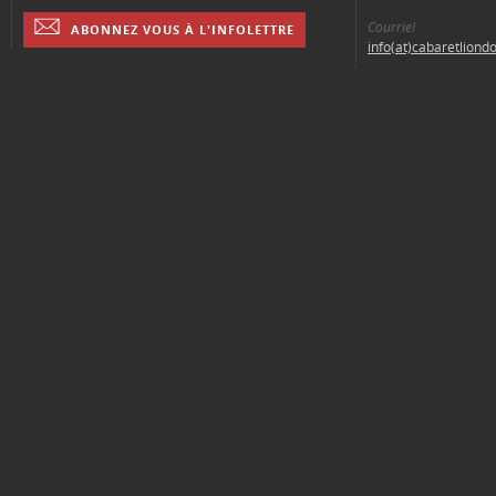
Courriel
ABONNEZ VOUS À L'INFOLETTRE
info(at)cabaretliond