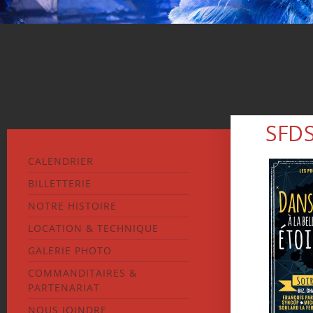
SFD
CALENDRIER
BILLETTERIE
NOTRE HISTOIRE
LOCATION & TECHNIQUE
GALERIE PHOTO
COMMANDITAIRES &
PARTENARIAT
NOUS JOINDRE