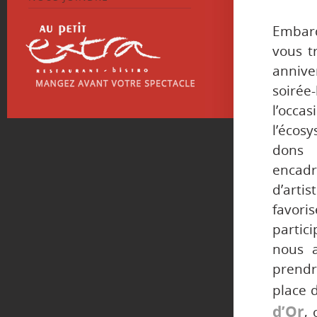
Embar
vous t
annive
soirée
l’occa
l’écos
dons 
encad
d’arti
favori
partic
nous a
prendr
place 
d’Or
,