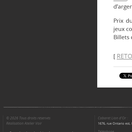
d’argen
Prix d
jeux c
Billets
RETO
[
© 2026 Tous droits réservés
Cabaret Lion d'Or :
Réalisation Atelier Voir
1676, rue Ontario est
Téléphone