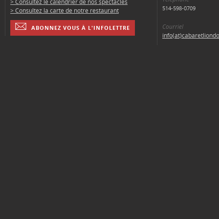
> Consultez le calendrier de nos spectacles
514-598-0709
> Consultez la carte de notre restaurant
Courriel
ABONNEZ VOUS À L'INFOLETTRE
info(at)cabaretliond