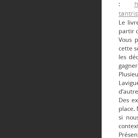
h
:
tantr
Le liv
partir
Vous p
cette 
les dé
gagner
Plusie
Lavigu
d’autre
Des ex
place. 
si nou
context
Présen