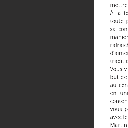
mettre 
À la f
toute 
sa con
maniè
rafraîc
d’aime
tradit
Vous y
but de
au cen
en une
conten
vous p
avec le
Martin