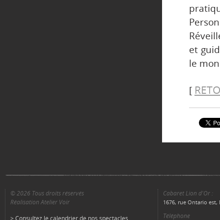
prati
Person
Réveill
et guid
le mon
RETO
[
© 2026 Tous droits réservés
Cabaret Lion d'Or :
Réalisation Atelier Voir
1676, rue Ontario est
Téléphone
> Consultez le calendrier de nos spectacles