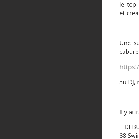
le top
et créa
Une su
cabare
https:
au DJ,
Il y a
– DEBU
88 Swi