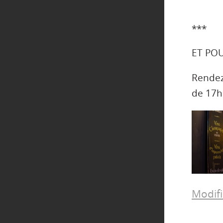
***
ET PO
Rende
de 17h
Modifi