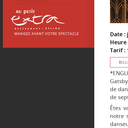
Date :
Heure 
Tarif :
BILL
*ENGL
Gatsby
de dans
de sep
Êtes v
notre 
danseu