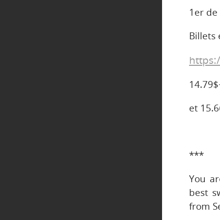
1er de
Billets
https:
14.79$+
et 15.6
***
You ar
best s
from S