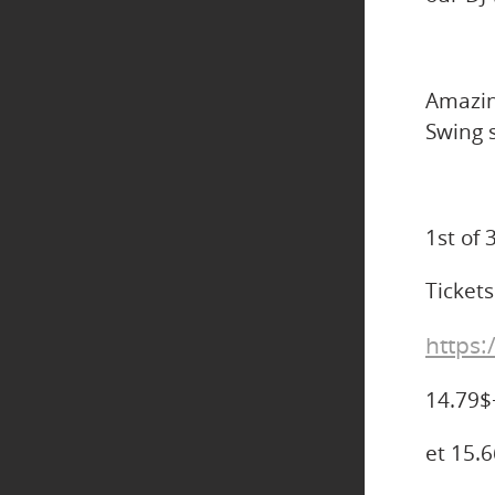
Amazi
Swing s
1st of
Tickets
https:
14.79$+
et 15.