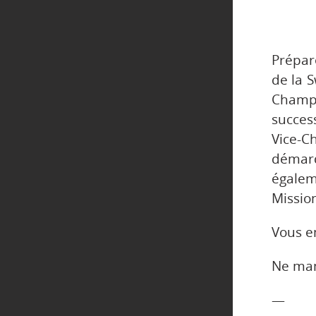
Prépar
de la S
Cham
succes
Vice-
démar
égalem
Missio
Vous en
Ne man
—