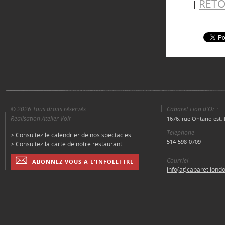
RETO
[
© 2026 Tous droits réservés
Cabaret Lion d'Or :
Réalisation Atelier Voir
1676, rue Ontario est
Téléphone
> Consultez le calendrier de nos spectacles
514-598-0709
> Consultez la carte de notre restaurant
Courriel
ABONNEZ VOUS À L'INFOLETTRE
info(at)cabaretliond