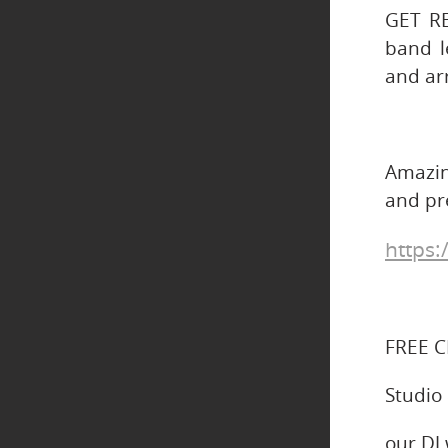
GET RE
band l
and arr
Amazin
and pre
https:
FREE C
Studio
our DJ