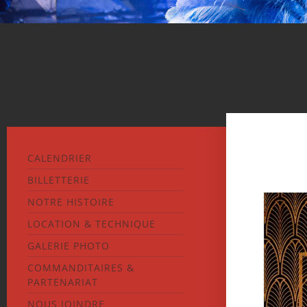
CALENDRIER
BILLETTERIE
NOTRE HISTOIRE
LOCATION & TECHNIQUE
GALERIE PHOTO
COMMANDITAIRES &
PARTENARIAT
NOUS JOINDRE