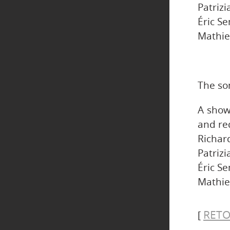
Patrizi
Éric Se
Mathie
The so
A show
and re
Richard
Patrizi
Éric Se
Mathie
RETO
[