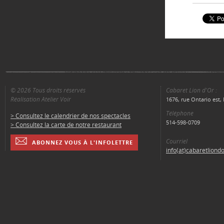
© 2026 Tous droits réservés
Cabaret Lion d'Or :
Réalisation Atelier Voir
1676, rue Ontario est
Téléphone
> Consultez le calendrier de nos spectacles
514-598-0709
> Consultez la carte de notre restaurant
Courriel
ABONNEZ VOUS À L'INFOLETTRE
info(at)cabaretliond