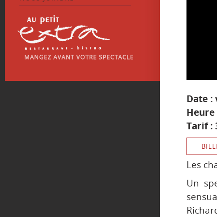
Date :
Heure 
Tarif 
BILL
Les ch
Un spe
sensua
Richard