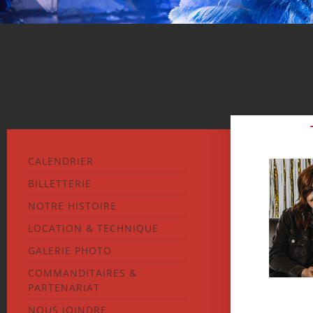
CALENDRIER
BILLETTERIE
NOTRE HISTOIRE
LOCATION & TECHNIQUE
GALERIE PHOTO
COMMANDITAIRES &
PARTENARIAT
NOUS JOINDRE