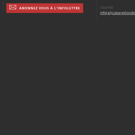
Courriel
ABONNEZ VOUS À L'INFOLETTRE
info(at)cabaretliond