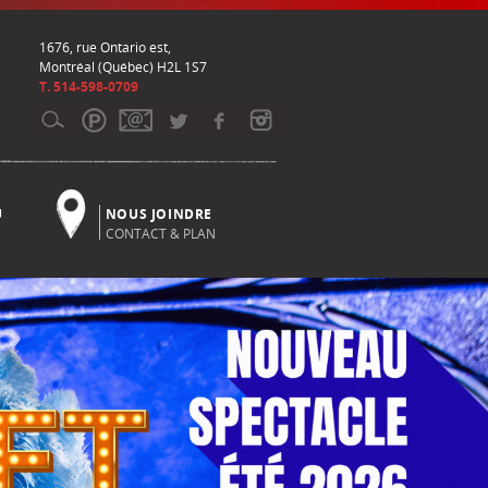
1676, rue Ontario est,
Montréal (Québec) H2L 1S7
T. 514-598-0709
U
NOUS JOINDRE
CONTACT & PLAN