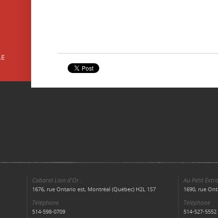
Cabaret Lion d'Or :
Au Petit Extra
1676, rue Ontario est, Montréal (Québec) H2L 1S7
1690, rue Ont
Téléphone
Téléphone
514-598-0709
514-527-5552