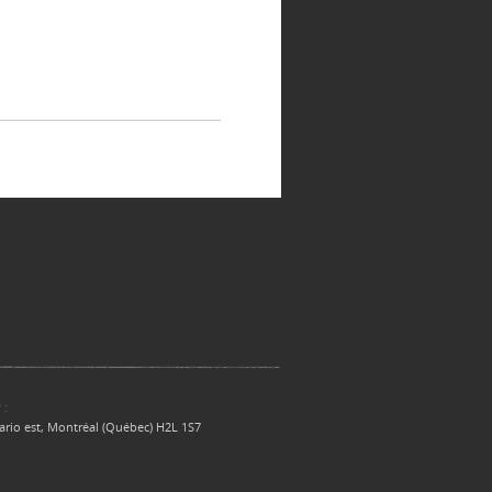
 :
ario est, Montréal (Québec) H2L 1S7