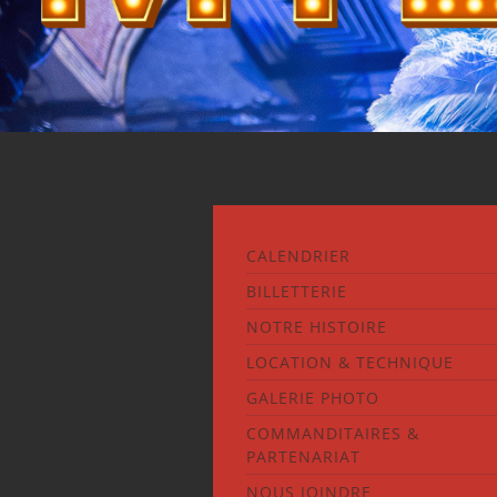
CALENDRIER
BILLETTERIE
NOTRE HISTOIRE
LOCATION & TECHNIQUE
GALERIE PHOTO
COMMANDITAIRES &
PARTENARIAT
NOUS JOINDRE