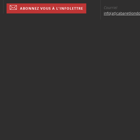
Courriel
ABONNEZ VOUS À L'INFOLETTRE
info(at)cabaretliond