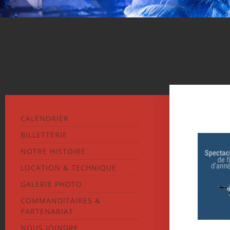
CALENDRIER
BILLETTERIE
NOTRE HISTOIRE
LOCATION & TECHNIQUE
GALERIE PHOTO
COMMANDITAIRES &
PARTENARIAT
NOUS JOINDRE