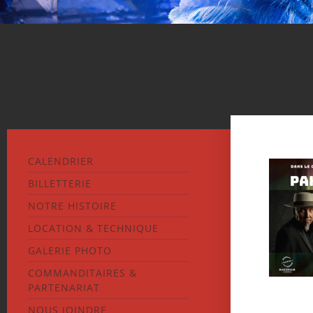
CALENDRIER
BILLETTERIE
NOTRE HISTOIRE
LOCATION & TECHNIQUE
GALERIE PHOTO
COMMANDITAIRES &
PARTENARIAT
NOUS JOINDRE