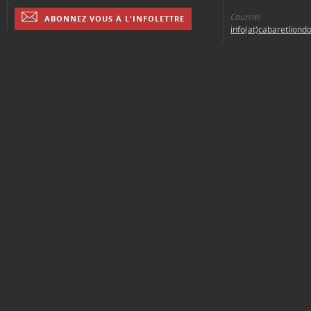
Courriel
ABONNEZ VOUS À L'INFOLETTRE
info(at)cabaretliond