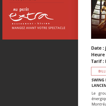
Date : 
Heure 
Tarif :
BILL
SWING
LANCEM
Le gr
énergiq
Montréal