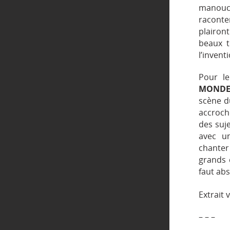
manouch
raconte
plairon
beaux t
l’invent
Pour l
MOND
scène d
accroch
des suje
avec un
chanter
grands 
faut ab
Extrait 
– – –