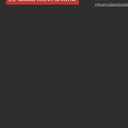
info(at)cabaretliond