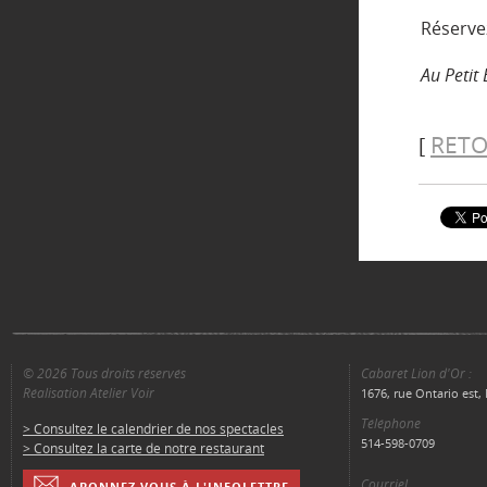
Réserve
Au Petit
RETO
[
© 2026 Tous droits réservés
Cabaret Lion d'Or :
Réalisation Atelier Voir
1676, rue Ontario est
Téléphone
> Consultez le calendrier de nos spectacles
514-598-0709
> Consultez la carte de notre restaurant
Courriel
ABONNEZ VOUS À L'INFOLETTRE