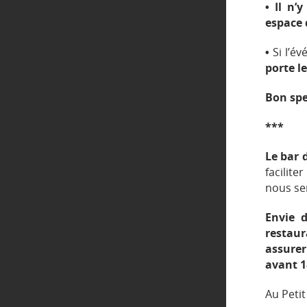
• Il n’
espace 
•
Si l’é
porte l
Bon spe
***
Le bar 
facilit
nous se
Envie 
restaur
assurer
avant 1
Au Petit