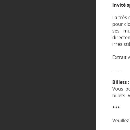
Invité s
La très 
pour clo
ses mu
direct
irrésisti
Extrait 
– – –
Billets :
Vous po
billets.
***
Veuillez