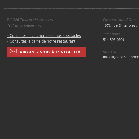
© 2026 Tous droits réservés
Cabaret Lion d'Or :
Réalisation Atelier Voir
1676, rue Ontario est
Téléphone
> Consultez le calendrier de nos spectacles
514-598-0709
> Consultez la carte de notre restaurant
Courriel
ABONNEZ VOUS À L'INFOLETTRE
info(at)cabaretliond