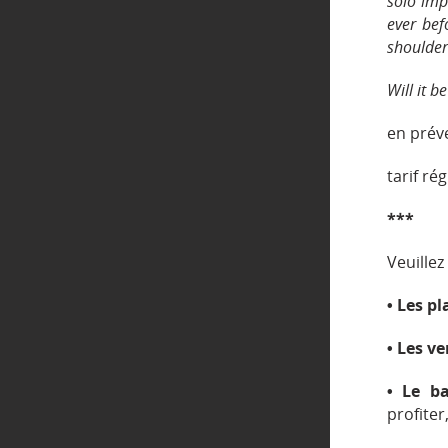
solo imp
ever bef
shoulder
Will it b
en préve
tarif ré
***
Veuillez
• Les p
• Les v
• Le b
profiter