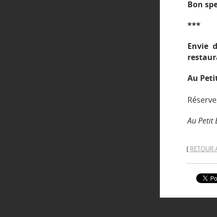
Bon spe
***
Envie d
restaur
Au Peti
Réserve
Au Petit
RETOUR 
[