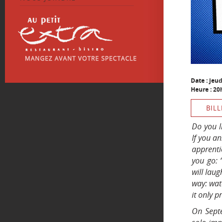
Date : jeu
Heure : 20
BILL
Do you l
If you an
apprenti
you go: 
will laug
way: wat
it only p
On Septe