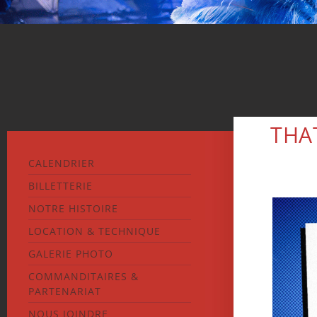
THA
CALENDRIER
BILLETTERIE
NOTRE HISTOIRE
LOCATION & TECHNIQUE
GALERIE PHOTO
COMMANDITAIRES &
PARTENARIAT
NOUS JOINDRE