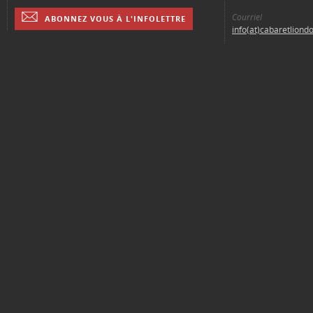
Courriel
ABONNEZ VOUS À L'INFOLETTRE
info(at)cabaretliond