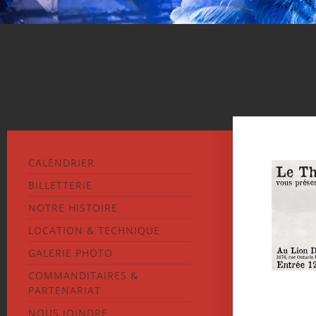
CALENDRIER
BILLETTERIE
NOTRE HISTOIRE
LOCATION & TECHNIQUE
GALERIE PHOTO
COMMANDITAIRES &
PARTENARIAT
NOUS JOINDRE