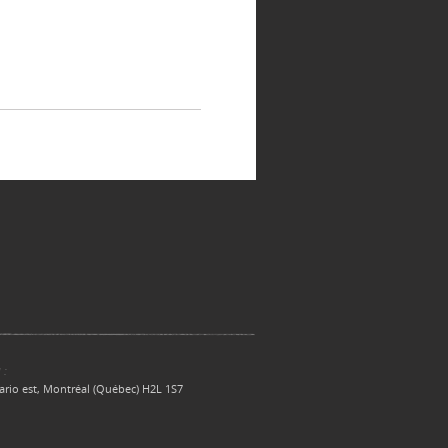
 :
ario est, Montréal (Québec) H2L 1S7