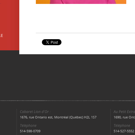
Cabaret Lion d'Or :
Au Petit Extra
1676, rue Ontario est, Montréal (Québec) H2L 1S7
1690, rue Ont
Téléphone
Téléphone
514-598-0709
514-527-5552