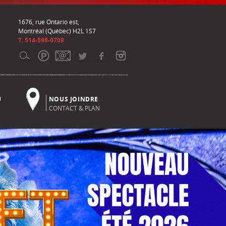
1676, rue Ontario est,
Montréal (Québec) H2L 1S7
T. 514-598-0709
U
NOUS JOINDRE
CONTACT & PLAN