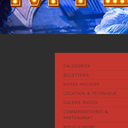
CALENDRIER
BILLETTERIE
NOTRE HISTOIRE
LOCATION & TECHNIQUE
GALERIE PHOTO
COMMANDITAIRES &
PARTENARIAT
NOUS JOINDRE