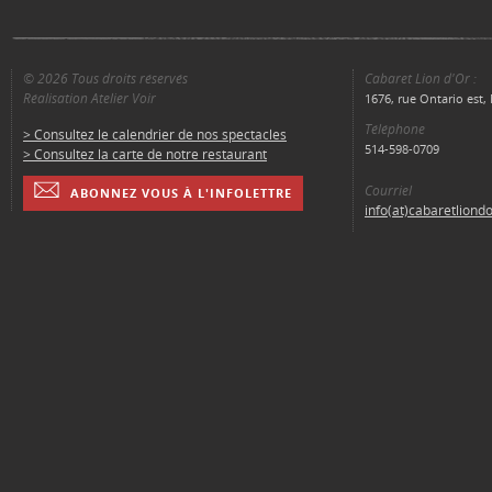
© 2026 Tous droits réservés
Cabaret Lion d'Or :
Réalisation Atelier Voir
1676, rue Ontario est
Téléphone
> Consultez le calendrier de nos spectacles
514-598-0709
> Consultez la carte de notre restaurant
Courriel
ABONNEZ VOUS À L'INFOLETTRE
info(at)cabaretliond