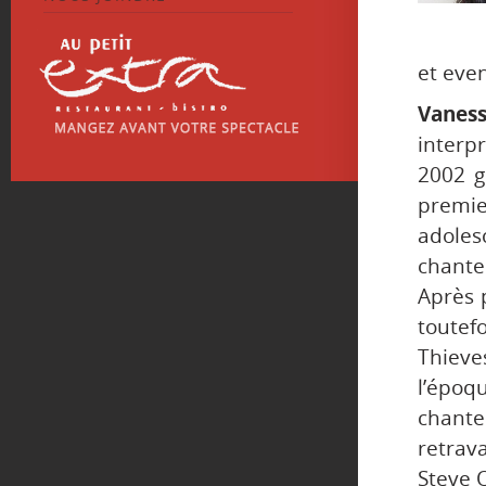
et eve
Vanes
interp
2002 g
premie
adoles
chante
Après 
toutef
Thiev
l’époq
chant
retrav
Steve O