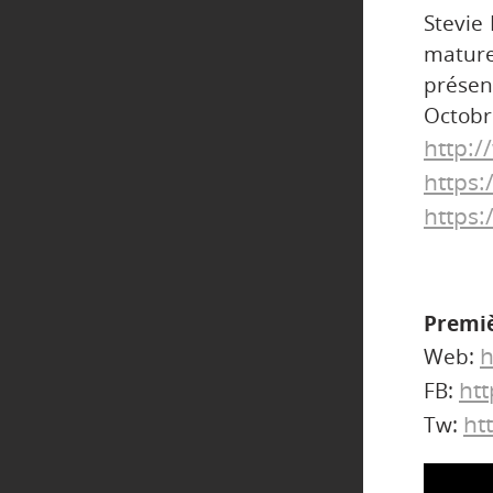
Stevie
mature
présen
Octobr
http:
https
https:
Premiè
h
Web:
ht
FB:
ht
Tw: