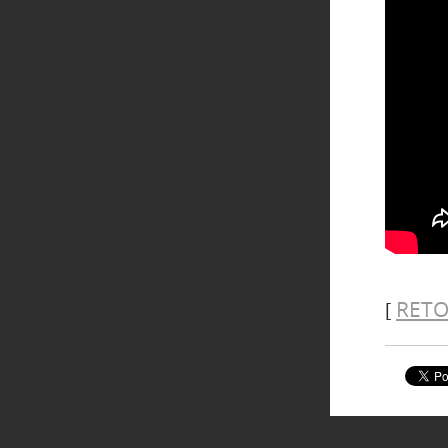
RETO
[