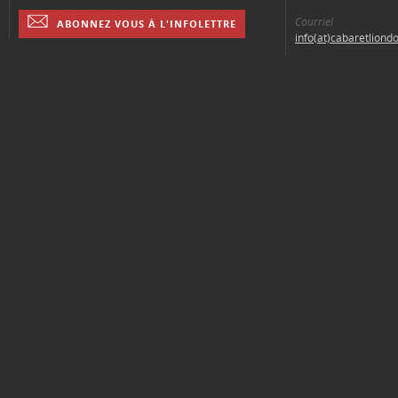
Courriel
ABONNEZ VOUS À L'INFOLETTRE
info(at)cabaretliond