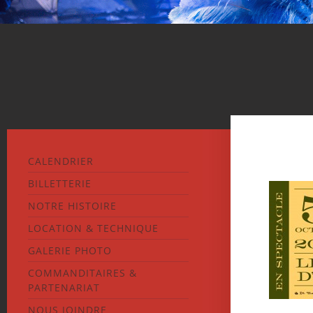
CALENDRIER
BILLETTERIE
NOTRE HISTOIRE
LOCATION & TECHNIQUE
GALERIE PHOTO
COMMANDITAIRES &
PARTENARIAT
NOUS JOINDRE