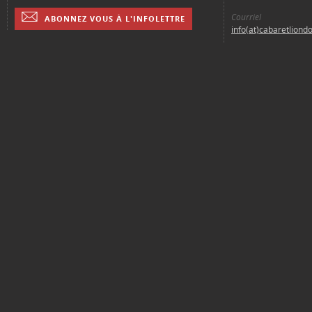
Courriel
ABONNEZ VOUS À L'INFOLETTRE
info(at)cabaretliond