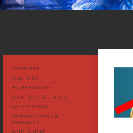
CALENDRIER
BILLETTERIE
NOTRE HISTOIRE
LOCATION & TECHNIQUE
GALERIE PHOTO
COMMANDITAIRES &
PARTENARIAT
NOUS JOINDRE