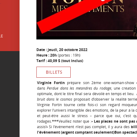
Date : jeudi, 20 octobre 2022
Heure : 20h
(portes : 19h)
Tarif : 40,09 $ (tout inclus)
BILLETS
Virginie Fortin
prépare son 2ème one-woman-show et
dans
Perdue dans les méandres du rodage,
une création
optimale, dont le titre final sera dévoilé en temps et lie
bruit dans le cosmos
proposait d’observer la réalité terri
Virginie Fortin tourne cette fois-ci son regard moqueur
explorer l’univers intangible des émotions, de la peur à la 
et peut-être aussi le stress – parce que oui, c’est
rodages.
***
Veuillez noter que :
• Les places ne sont pas
assis!
•
Si l’événement n’est pas complet, il y aura des
bil
l’événement (argent comptant seulement)
Bon spectacl