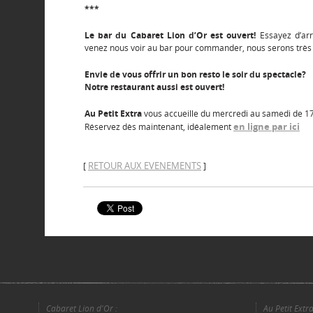
***
Le bar du Cabaret Lion d’Or est ouvert!
Essayez d’arri
venez nous voir au bar pour commander, nous serons très 
Envie de vous offrir un bon resto le soir du spectacle?
Notre restaurant aussi est ouvert!
Au Petit Extra
vous accueille du mercredi au samedi de 17
en ligne par ici
Réservez dès maintenant, idéalement
RETOUR AUX EVENEMENTS
[
]
Cabaret Lion d'Or :
Au Petit Extra