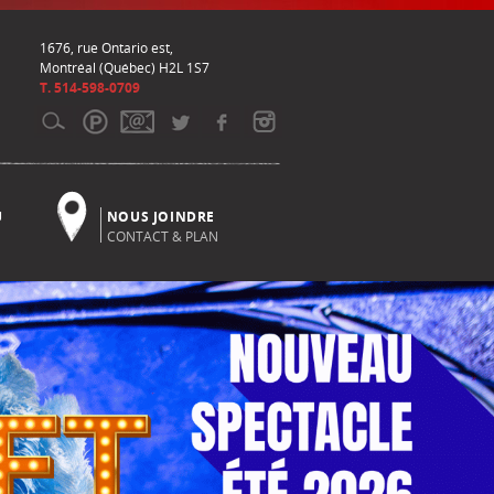
1676, rue Ontario est,
Montréal (Québec) H2L 1S7
T. 514-598-0709
U
NOUS JOINDRE
CONTACT & PLAN