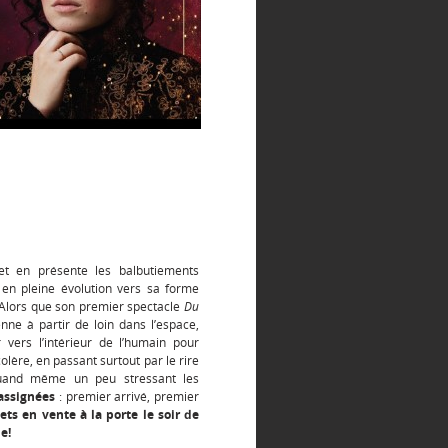
 en présente les balbutiements
 en pleine évolution vers sa forme
u. Alors que son premier spectacle
Du
enne à partir de loin dans l’espace,
 vers l’intérieur de l’humain pour
colère, en passant surtout par le rire
 quand même un peu stressant les
 assignées
: premier arrivé, premier
lets en vente à la porte le soir de
e!