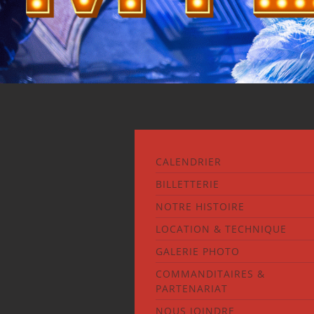
CALENDRIER
BILLETTERIE
NOTRE HISTOIRE
LOCATION & TECHNIQUE
GALERIE PHOTO
COMMANDITAIRES &
PARTENARIAT
NOUS JOINDRE