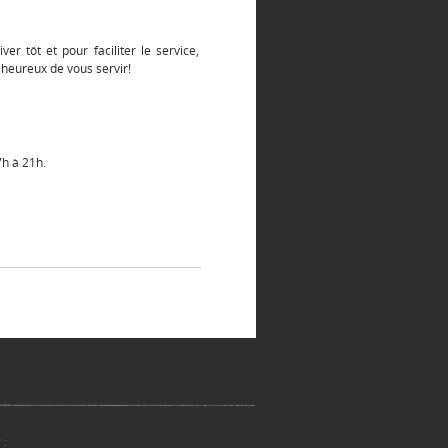
ver tôt et pour faciliter le service,
heureux de vous servir!
h à 21h.
 :