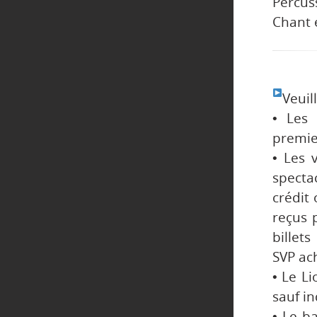
Percus
Chant e
Veuil
• Les 
premier
• Les 
spectac
crédit
reçus 
billet
SVP ach
• Le Li
sauf in
• Le b