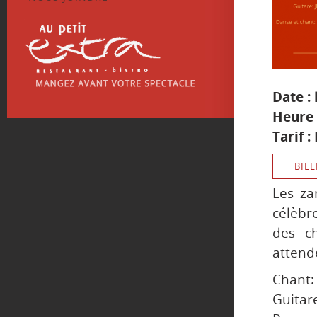
Date :
Heure 
Tarif :
BILL
Les za
célèbr
des c
attend
Chant: 
Guitare