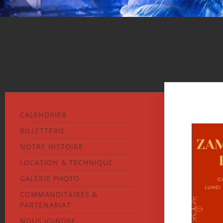
CALENDRIER
BILLETTERIE
NOTRE HISTOIRE
LOCATION & TECHNIQUE
GALERIE PHOTO
COMMANDITAIRES &
PARTENARIAT
NOUS JOINDRE