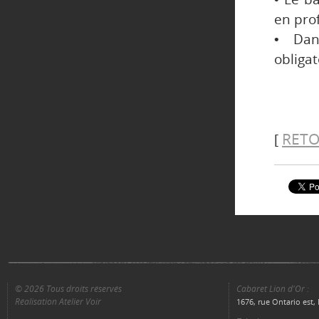
en prof
• Dan
obligat
RETO
[
© 2026 Tous droits réservés
Cabaret Lion d'Or :
Réalisation Atelier Voir
1676, rue Ontario est