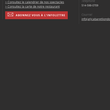
Téléphone
> Consultez le calendrier de nos spectacles
514-598-0709
> Consultez la carte de notre restaurant
Courriel
ABONNEZ VOUS À L'INFOLETTRE
info(at)cabaretliond