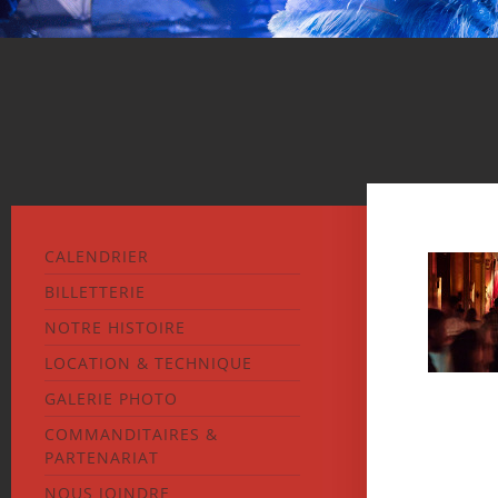
CALENDRIER
BILLETTERIE
NOTRE HISTOIRE
LOCATION & TECHNIQUE
GALERIE PHOTO
COMMANDITAIRES &
PARTENARIAT
NOUS JOINDRE