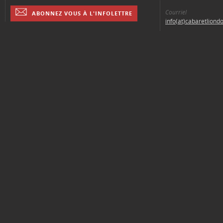
Courriel
ABONNEZ VOUS À L'INFOLETTRE
info(at)cabaretliond