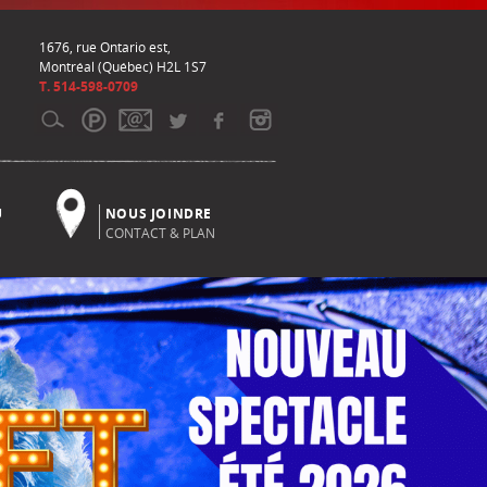
1676, rue Ontario est,
Montréal (Québec) H2L 1S7
T. 514-598-0709
U
NOUS JOINDRE
CONTACT & PLAN