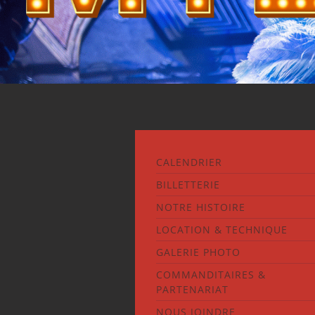
CALENDRIER
BILLETTERIE
NOTRE HISTOIRE
LOCATION & TECHNIQUE
GALERIE PHOTO
COMMANDITAIRES &
PARTENARIAT
NOUS JOINDRE