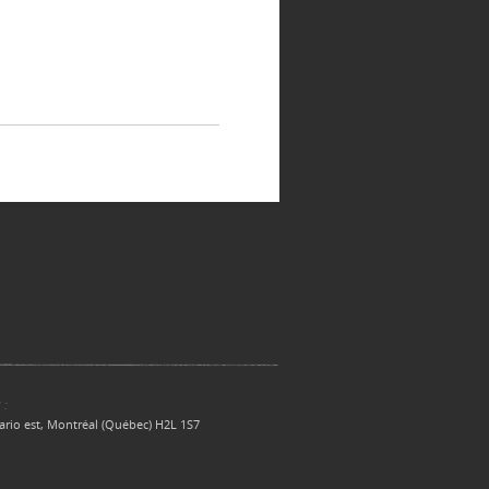
 :
ario est, Montréal (Québec) H2L 1S7