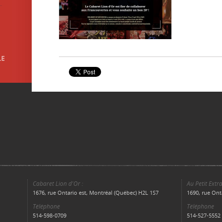
Cabaret Lion d'Or :
Au Petit Extra
1676, rue Ontario est, Montréal (Québec) H2L 1S7
1690, rue Ont
Téléphone
Téléphone
514-598-0709
514-527-5552