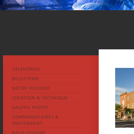
CALENDRIER
BILLETTERIE
NOTRE HISTOIRE
LOCATION & TECHNIQUE
GALERIE PHOTO
COMMANDITAIRES &
PARTENARIAT
NOUS JOINDRE