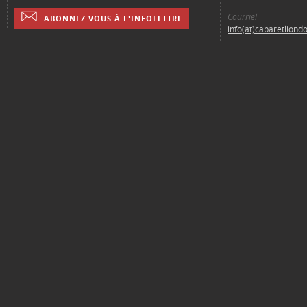
Courriel
ABONNEZ VOUS À L'INFOLETTRE
info(at)cabaretliond