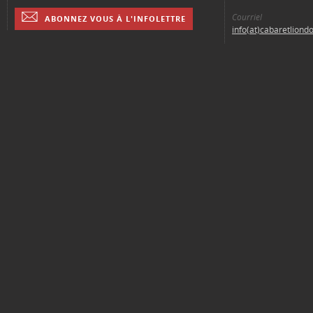
Courriel
ABONNEZ VOUS À L'INFOLETTRE
info(at)cabaretliond