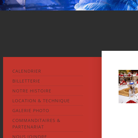
CALENDRIER
BILLETTERIE
NOTRE HISTOIRE
LOCATION & TECHNIQUE
GALERIE PHOTO
COMMANDITAIRES &
PARTENARIAT
NOUS JOINDRE