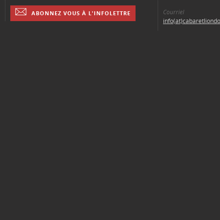
Courriel
ABONNEZ VOUS À L'INFOLETTRE
info(at)cabaretliond