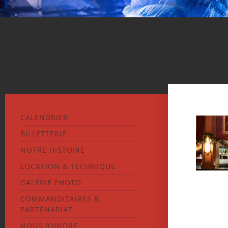
CALENDRIER
BILLETTERIE
NOTRE HISTOIRE
LOCATION & TECHNIQUE
GALERIE PHOTO
COMMANDITAIRES &
PARTENARIAT
NOUS JOINDRE