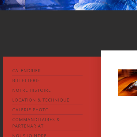
CALENDRIER
BILLETTERIE
NOTRE HISTOIRE
LOCATION & TECHNIQUE
GALERIE PHOTO
COMMANDITAIRES &
PARTENARIAT
NOUS JOINDRE