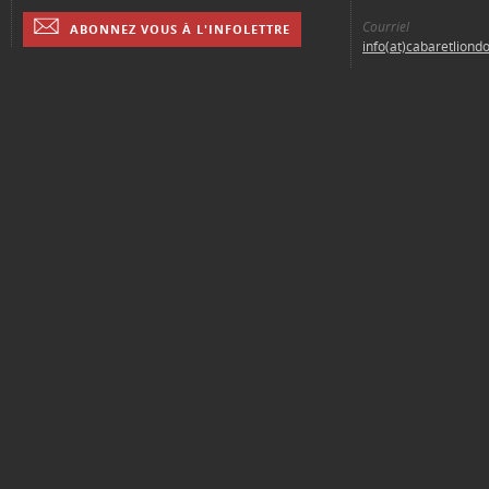
Courriel
ABONNEZ VOUS À L'INFOLETTRE
info(at)cabaretliond