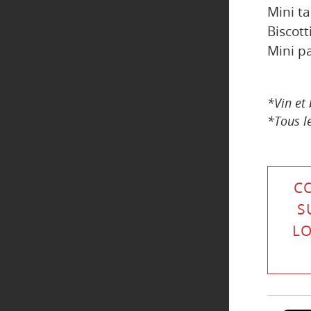
Mini t
Biscott
Mini p
*Vin et 
*Tous l
C
S
LO