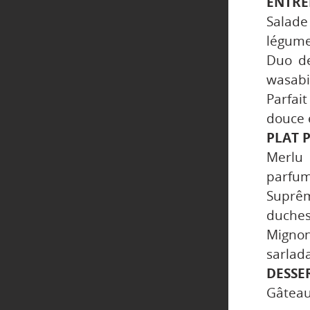
ENTRÉ
Salade
légum
Duo d
wasabi
Parfai
douce 
PLAT P
Merlu d
parfumé
Suprêm
duches
Mignon
sarlad
DESSE
Gâteau