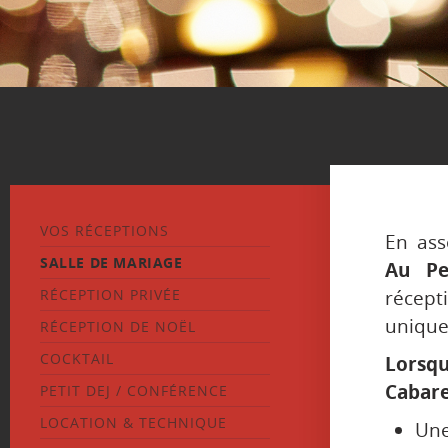
VOS RÉCEPTIONS
En ass
SALLE DE MARIAGE
Au Pe
RÉCEPTION PRIVÉE
récep
unique 
RÉCEPTION DE NOËL
COCKTAIL
Lorsq
Cabare
PETIT DEJ / CONFÉRENCE
LOCATION & TECHNIQUE
Une