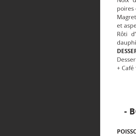
Noix d
poires 
Magret
et asp
Rôti d
dauphi
DESSE
Desser
+ Café 
B
POISS