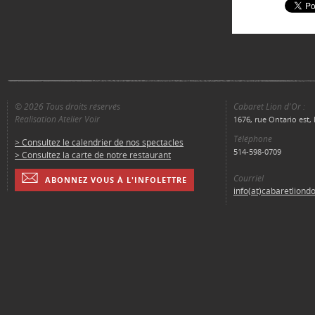
© 2026 Tous droits réservés
Cabaret Lion d'Or :
Réalisation Atelier Voir
1676, rue Ontario est
Téléphone
> Consultez le calendrier de nos spectacles
514-598-0709
> Consultez la carte de notre restaurant
Courriel
ABONNEZ VOUS À L'INFOLETTRE
info(at)cabaretliond