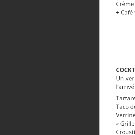
Crème 
+ Café 
COCKT
Un ver
l’arriv
Tartar
Taco d
Verrin
« Grill
Crousti