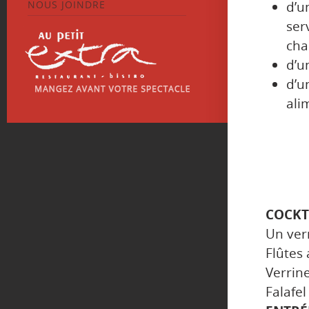
NOUS JOINDRE
d’u
ser
cha
d’u
d’
ali
COCKT
Un ver
Flûtes 
Verrin
Falafel