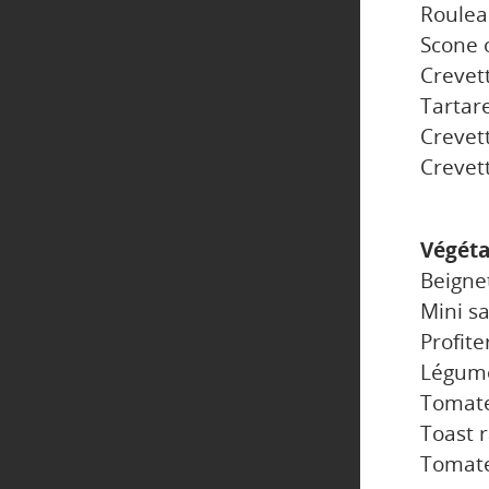
Roulea
Scone 
Crevett
Tartar
Crevet
Crevet
Végéta
Beigne
Mini s
Profit
Légum
Tomates
Toast r
Tomates