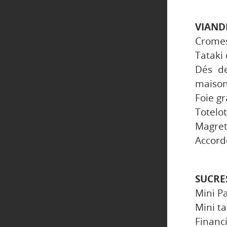
VIAND
Cromes
Tataki
Dés de
maiso
Foie gr
Totelo
Magret
Accord
SUCRE
Mini Pa
Mini t
Financ