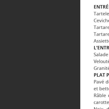
ENTRÉ
Tartel
Cevich
Tartar
Tartar
Assiet
L’ENT
Salade
Velout
Granit
PLAT P
Pavé d
et bett
Râble 
carotte